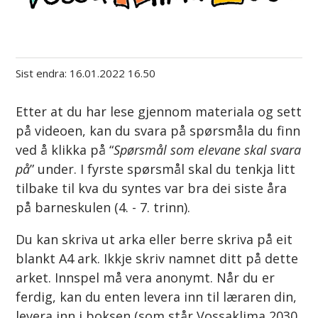
Sist endra
16.01.2022 16.50
Etter at du har lese gjennom materiala og sett
på videoen, kan du svara på spørsmåla du finn
ved å klikka på “
Spørsmål som elevane skal svara
på
” under. I fyrste spørsmål skal du tenkja litt
tilbake til kva du syntes var bra dei siste åra
på barneskulen (4. - 7. trinn).
Du kan skriva ut arka eller berre skriva på eit
blankt A4 ark. Ikkje skriv namnet ditt på dette
arket. Innspel må vera anonymt. Når du er
ferdig, kan du enten levera inn til læraren din,
levera inn i boksen (som står Vossaklima 2030