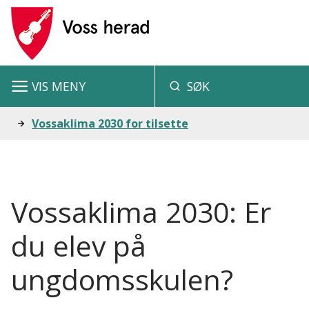
V
o
s
VIS
MENY
SØK
s
h
Du
Vossaklima 2030 for tilsette
e
er
r
her:
a
Vossaklima 2030: Er
d
du elev på
ungdomsskulen?