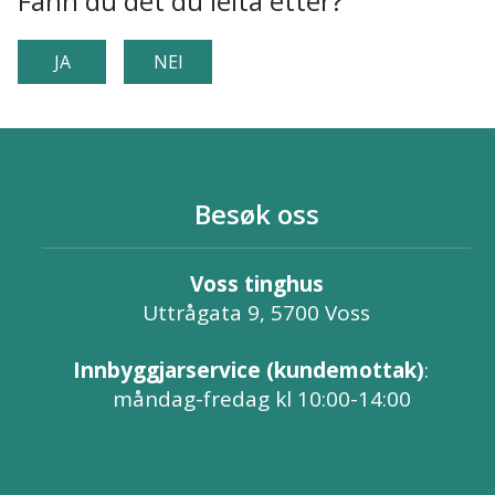
Fann du det du leita etter?
JA
NEI
Besøk oss
Voss tinghus
Uttrågata 9, 5700 Voss
Innbyggjarservice (kundemottak)
:
måndag-fredag kl 10:00-14:00