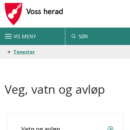
V
o
s
VIS
MENY
SØK
s
h
Du
Tenester
e
er
r
her:
a
Veg, vatn og avløp
d
Vatn og avløp