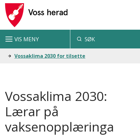
V
o
s
VIS
MENY
SØK
s
h
Du
Vossaklima 2030 for tilsette
e
er
r
her:
a
Vossaklima 2030:
d
Lærar på
vaksenopplæringa