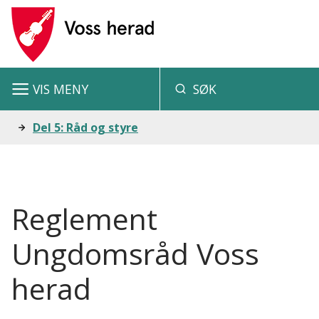
V
o
s
VIS
MENY
SØK
s
h
Du
Del 5: Råd og styre
e
er
r
her:
a
Reglement
d
Ungdomsråd Voss
herad