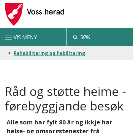
V
o
s
VIS
MENY
SØK
s
h
Du
Rehabilitering og habilitering
e
er
r
her:
a
Råd og støtte heime -
d
førebyggjande besøk
Alle som har fylt 80 år og ikkje har
helse- og omsorgstenester frå