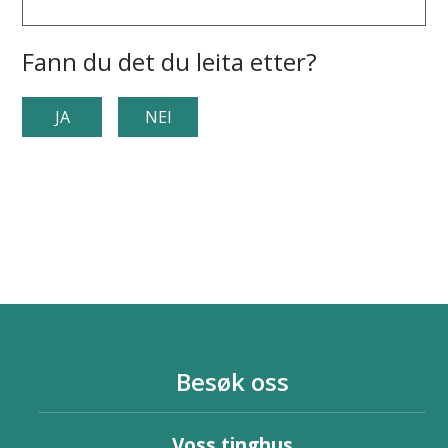
Fann du det du leita etter?
JA
NEI
Besøk oss
Voss tinghus