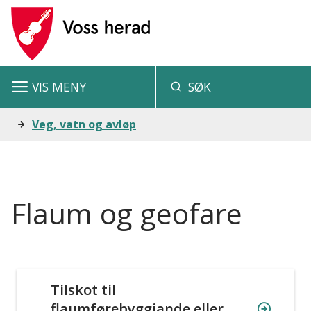
V
o
s
VIS
MENY
SØK
s
h
Du
Veg, vatn og avløp
e
er
r
her:
a
Flaum og geofare
d
Tilskot til
flaumførebyggjande eller