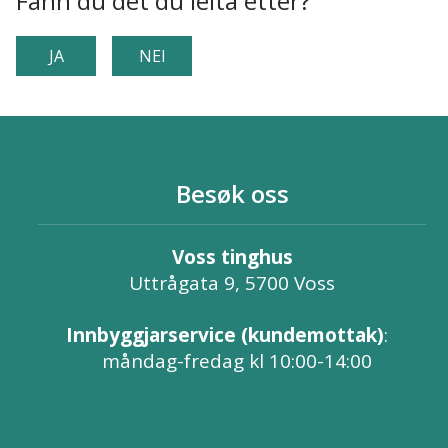
Fann du det du leita etter?
JA
NEI
Besøk oss
Voss tinghus
Uttrågata 9, 5700 Voss
Innbyggjarservice (kundemottak)
:
måndag-fredag kl 10:00-14:00