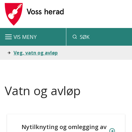
V
o
s
VIS
MENY
SØK
s
h
Du
Veg, vatn og avløp
e
er
r
her:
a
Vatn og avløp
d
Nytilknyting og omlegging av