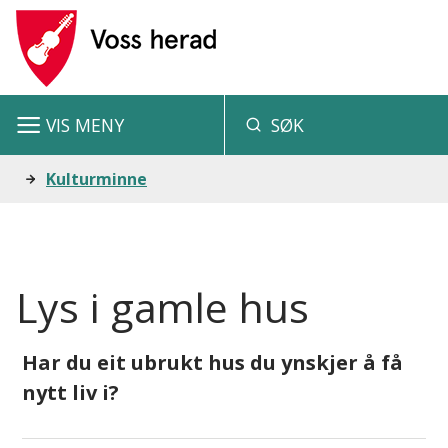
V
o
s
VIS
MENY
SØK
s
h
Du
Kulturminne
e
er
r
her:
a
Lys i gamle hus
d
Har du eit ubrukt hus du ynskjer å få
nytt liv i?