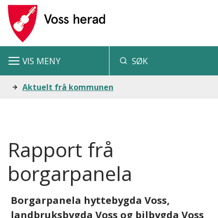
V
o
s
VIS
MENY
SØK
s
h
Du
Aktuelt frå kommunen
e
er
r
her:
a
Rapport frå
d
borgarpanela
Borgarpanela hyttebygda Voss,
landbruksbygda Voss og bilbygda Voss