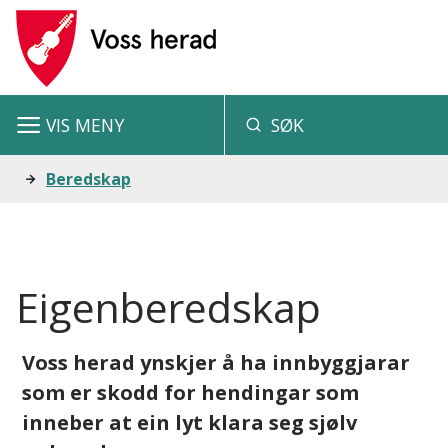
V
o
s
VIS
MENY
SØK
s
h
Du
Beredskap
e
er
r
her:
a
Eigenberedskap
d
Voss herad ynskjer å ha innbyggjarar
som er skodd for hendingar som
inneber at ein lyt klara seg sjølv