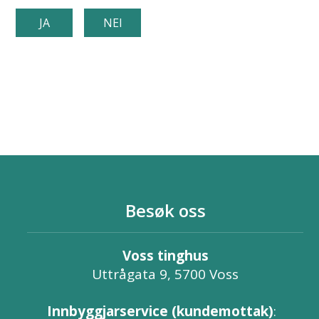
JA
NEI
Besøk oss
Voss tinghus
Uttrågata 9, 5700 Voss
Innbyggjarservice (kundemottak)
: