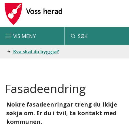
V
o
s
VIS
MENY
SØK
s
h
Du
Kva skal du byggja?
e
er
r
her:
a
Fasadeendring
d
Nokre fasadeenringar treng du ikkje
søkja om. Er du i tvil, ta kontakt med
kommunen.