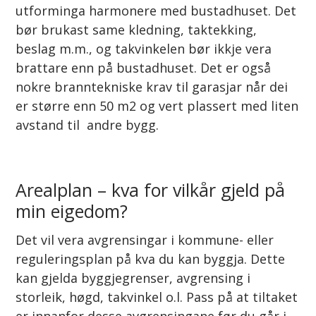
utforminga harmonere med bustadhuset. Det
bør brukast same kledning, taktekking,
beslag m.m., og takvinkelen bør ikkje vera
brattare enn på bustadhuset. Det er også
nokre branntekniske krav til garasjar når dei
er større enn 50 m2 og vert plassert med liten
avstand til andre bygg.
Arealplan – kva for vilkår gjeld på
min eigedom?
Det vil vera avgrensingar i kommune- eller
reguleringsplan på kva du kan byggja. Dette
kan gjelda byggjegrenser, avgrensing i
storleik, høgd, takvinkel o.l. Pass på at tiltaket
er innanfor desse avgrensingane før du går i