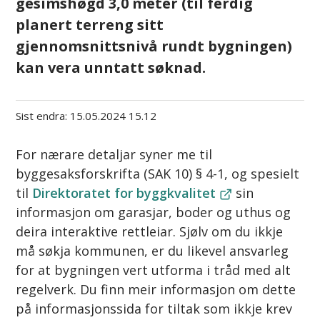
gesimshøgd 3,0 meter (til ferdig
planert terreng sitt
gjennomsnittsnivå rundt bygningen)
kan vera unntatt søknad.
Sist endra
15.05.2024 15.12
For nærare detaljar syner me til
byggesaksforskrifta (SAK 10) § 4-1, og spesielt
til
Direktoratet for byggkvalitet
sin
informasjon om garasjar, boder og uthus og
deira interaktive rettleiar. Sjølv om du ikkje
må søkja kommunen, er du likevel ansvarleg
for at bygningen vert utforma i tråd med alt
regelverk. Du finn meir informasjon om dette
på informasjonssida for tiltak som ikkje krev