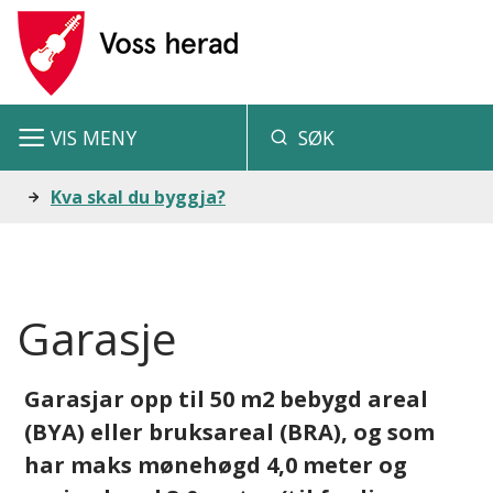
V
o
s
VIS
MENY
SØK
s
h
Du
Kva skal du byggja?
e
er
r
her:
a
Garasje
d
Garasjar opp til 50 m2 bebygd areal
(BYA) eller bruksareal (BRA), og som
har maks mønehøgd 4,0 meter og