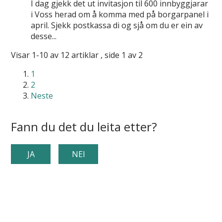
I dag gjekk det ut invitasjon til 600 innbyggjarar
i Voss herad om å komma med på borgarpanel i
april. Sjekk postkassa di og sjå om du er ein av
desse...
Visar
1-10
av
12
artiklar ,
side
1
av
2
1
2
Neste
Fann du det du leita etter?
JA
NEI