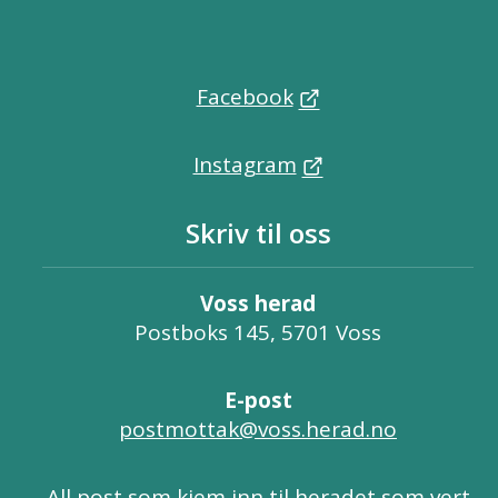
Facebook
Instagram
Skriv til oss
Voss herad
Postboks 145, 5701 Voss
E-post
postmottak@voss.herad.no
All post som kjem inn til heradet som vert