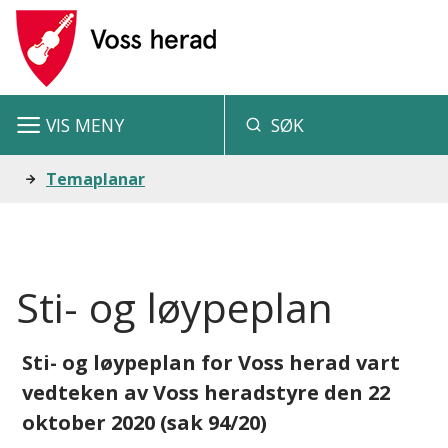
V
o
s
VIS
MENY
SØK
s
h
Du
Temaplanar
e
er
r
her:
a
Sti- og løypeplan
d
Sti- og løypeplan for Voss herad vart
vedteken av Voss heradstyre den 22
oktober 2020 (sak 94/20)