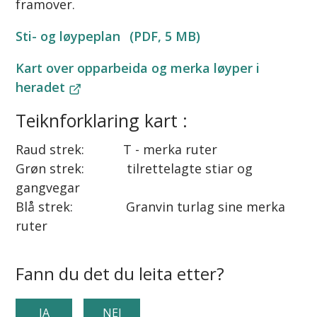
framover.
Sti- og løypeplan
(PDF, 5 MB)
Kart over opparbeida og merka løyper i
heradet
Teiknforklaring kart :
Raud strek: T - merka ruter
Grøn strek: tilrettelagte stiar og
gangvegar
Blå strek: Granvin turlag sine merka
ruter
Fann du det du leita etter?
JA
NEI