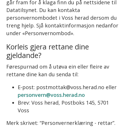
går fram for å klaga finn du på nettsidene til
Datatilsynet. Du kan kontakta
personvernombodet i Voss herad dersom du
treng hjelp. Sjå kontaktinformasjon nedanfor
under «Personvernombod».
Korleis gjera rettane dine
gjeldande?
Førespurnad om å utøva ein eller fleire av
rettane dine kan du senda til:
E-post: postmottak@voss.herad.no eller
personvern@voss.herad.no
Brev: Voss herad, Postboks 145, 5701
Voss
Merk skrivet: “Personvernerklæring - rettar”.