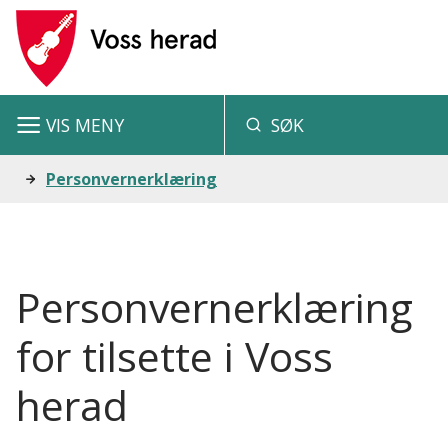
V
o
s
VIS
MENY
SØK
s
h
Du
Personvernerklæring
e
er
r
her:
a
Personvernerklæring
d
for tilsette i Voss
herad