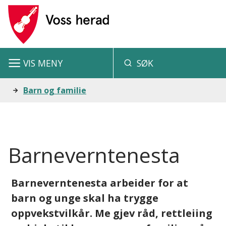
V
o
s
VIS
MENY
SØK
s
h
Du
Barn og familie
e
er
r
her:
a
Barneverntenesta
d
Barneverntenesta arbeider for at
barn og unge skal ha trygge
oppvekstvilkår. Me gjev råd, rettleiing