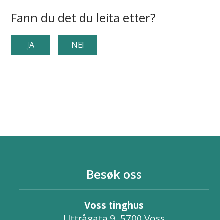
Fann du det du leita etter?
JA
NEI
Besøk oss
Voss tinghus
Uttrågata 9, 5700 Voss