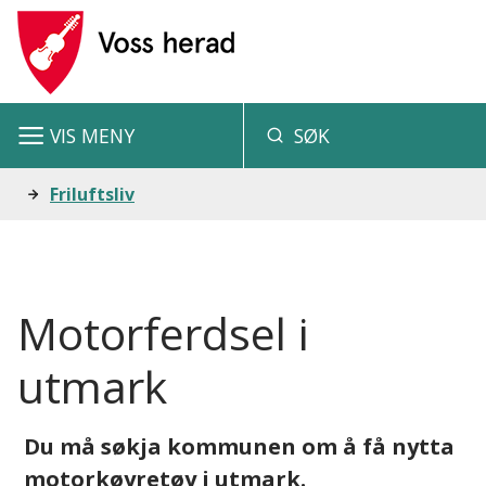
V
o
s
VIS
MENY
SØK
s
h
Du
Friluftsliv
e
er
r
her:
a
Motorferdsel i
d
utmark
Du må søkja kommunen om å få nytta
motorkøyretøy i utmark.