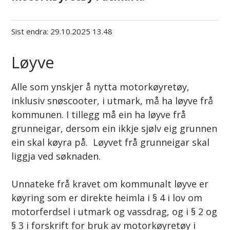
Sist endra
29.10.2025 13.48
Løyve
Alle som ynskjer å nytta motorkøyretøy,
inklusiv snøscooter, i utmark, må ha løyve frå
kommunen. I tillegg må ein ha løyve frå
grunneigar, dersom ein ikkje sjølv eig grunnen
ein skal køyra på. Løyvet frå grunneigar skal
liggja ved søknaden.
Unnateke frå kravet om kommunalt løyve er
køyring som er direkte heimla i § 4 i lov om
motorferdsel i utmark og vassdrag, og i § 2 og
§ 3 i forskrift for bruk av motorkøyretøy i