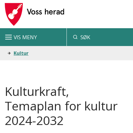
V
o
s
VIS
MENY
SØK
s
h
Du
Kultur
e
er
r
her:
a
Kulturkraft,
d
Temaplan for kultur
2024-2032