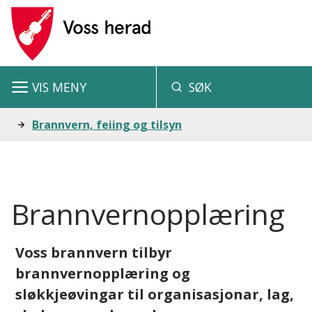
V
o
s
VIS
MENY
SØK
s
h
Du
Brannvern, feiing og tilsyn
e
er
r
her:
a
Brannvernopplæring
d
Voss brannvern tilbyr
brannvernopplæring og
sløkkjeøvingar til organisasjonar, lag,