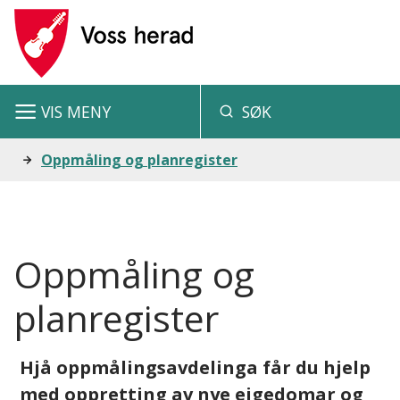
V
o
s
VIS
MENY
SØK
s
h
Du
Oppmåling og planregister
e
er
r
her:
a
Oppmåling og
d
planregister
Hjå oppmålingsavdelinga får du hjelp
med oppretting av nye eigedomar og