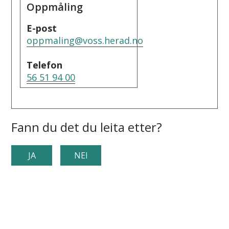
Oppmåling
E-post
oppmaling@voss.herad.no
Telefon
56 51 94 00
Fann du det du leita etter?
JA
NEI