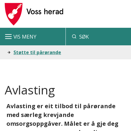
V
o
s
VIS
MENY
SØK
s
h
Du
Støtte til pårørande
e
er
r
her:
a
Avlasting
d
Avlasting er eit tilbod til pårørande
med særleg krevjande
omsorgsoppgåver. Målet er å gje deg