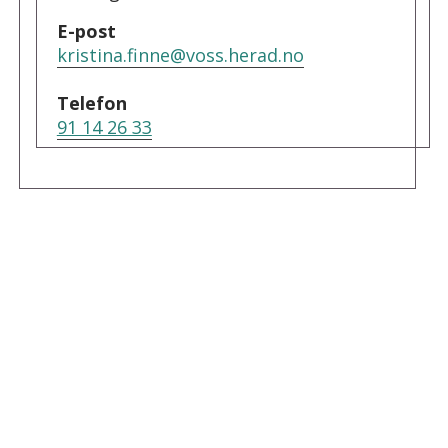
E-post
kristina.finne@voss.herad.no
Telefon
91 14 26 33