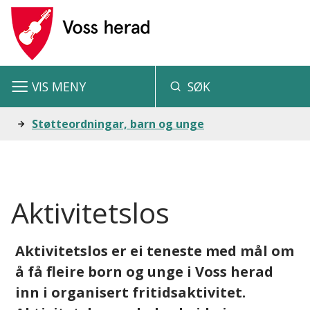
V
o
s
VIS
MENY
SØK
s
h
Du
Støtteordningar, barn og unge
e
er
r
her:
a
Aktivitetslos
d
Aktivitetslos er ei teneste med mål om
å få fleire born og unge i Voss herad
inn i organisert fritidsaktivitet.