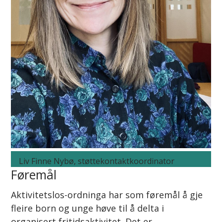
Liv Finne Nybø, støttekontaktkoordinator
Føremål
Aktivitetslos-ordninga har som føremål å gje
fleire born og unge høve til å delta i
organisert fritidsaktivitet. Det er