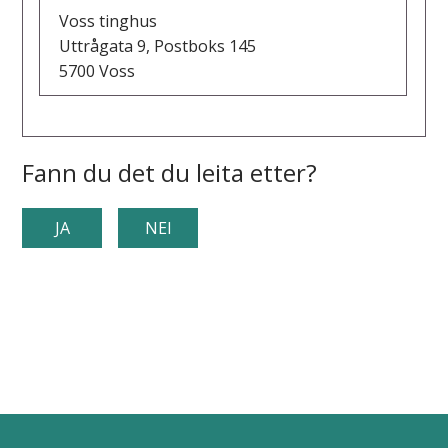
Voss tinghus
Uttrågata 9, Postboks 145
5700 Voss
Fann du det du leita etter?
JA
NEI