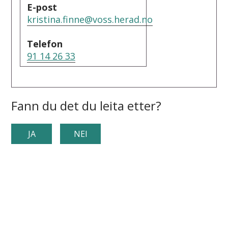
E-post
kristina.finne@voss.herad.no
Telefon
91 14 26 33
Fann du det du leita etter?
JA
NEI