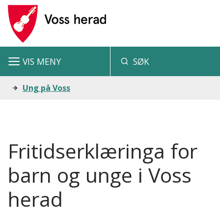
V
o
s
VIS
MENY
SØK
s
h
Du
Ung på Voss
e
er
r
her:
a
Fritidserklæringa for
d
barn og unge i Voss
herad