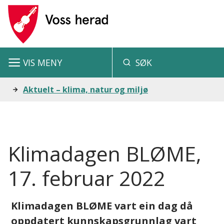
V
o
s
VIS
MENY
SØK
s
h
Du
Aktuelt – klima, natur og miljø
e
er
r
her:
a
Klimadagen BLØME,
d
17. februar 2022
Klimadagen BLØME vart ein dag då
oppdatert kunnskapsgrunnlag vart