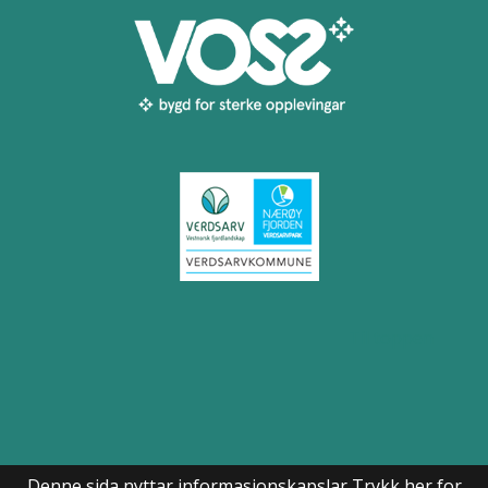
Til toppen
Denne sida nyttar informasjonskapslar
Trykk her for