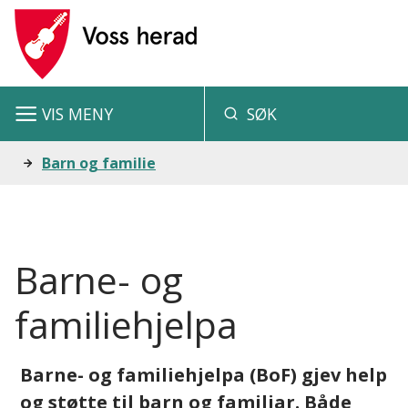
V
o
s
VIS
MENY
SØK
s
h
Du
Barn og familie
e
er
r
her:
a
Barne- og
d
familiehjelpa
Barne- og familiehjelpa (BoF) gjev help
og støtte til barn og familiar. Både